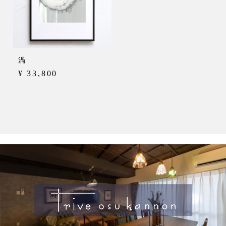
kanayama
osu monzencho
meieki taikodori I
meieki taikodori II
渦
osu I
¥ 33,800
osu II
osu akamon
sakae oasis