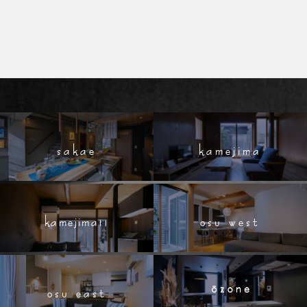
sakae
kamejima
kamejima11
osu west
osu east