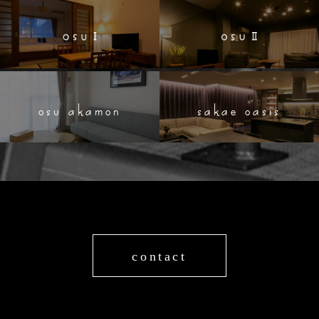
osu akamon
sakae oasis
contact