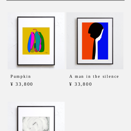
contact
top
sakae
art
Pumpkin
A man in the silence
news
kamejima
music
¥ 33,800
¥ 33,800
campaign
kamejimaⅡ
goods
osu west
osu east
ō
zone
osu kannon
ō
zoneⅡ_trive Kids
meieki nishi