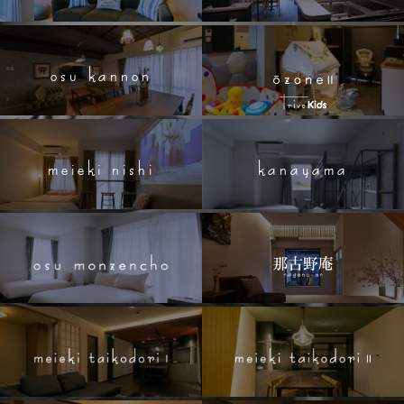
osu kannon
meieki nishi
kanayama