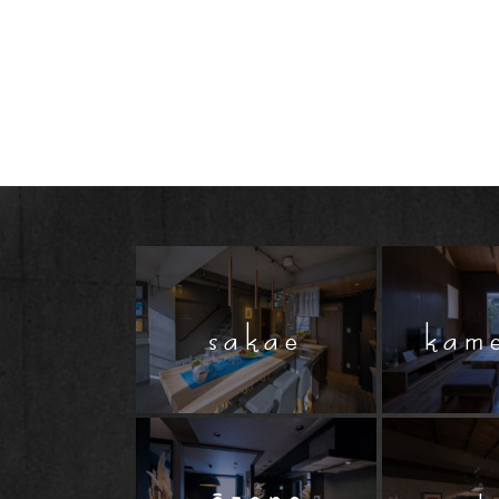
sakae
kam