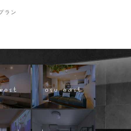
プラン
west
osu east