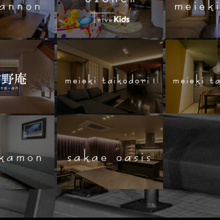
kannon
meieki
akamon
sakae oasis