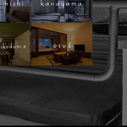
 nishi
kanayama