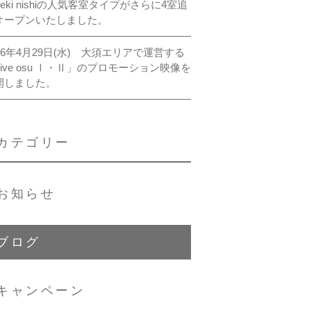
ieki nishiの人気客室タイプがさらに4室追
オープンいたしました。
026年4月29日(水) 大須エリアで運営する
rive osu Ⅰ・Ⅱ」のプロモーション映像を
開しました。
カテゴリー
お知らせ
ブログ
キャンペーン