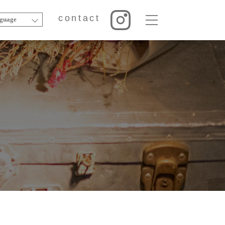
contact
guage
contact
art
music
goods