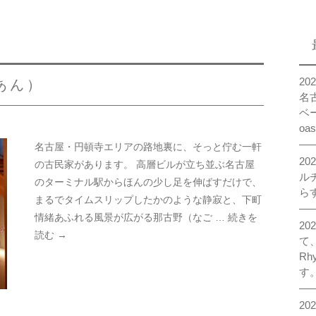
kanayama
osu monzencho
2
のあん）
meieki taikodori I
名
ベー
meieki taikodori II
oa
osu I
名古屋・円頓寺エリアの路地裏に、そっと佇む一軒
2
の古民家があります。 高層ビルが立ち並ぶ名古屋
osu II
ル
のターミナル駅からほんの少し足を伸ばすだけで、
らす
osu akamon
まるでタイムスリップしたかのような静寂と、下町
情緒あふれる風景が広がる那古野（なご …
続きを
sakae oasis
20
読む
→
て
Rh
す
20