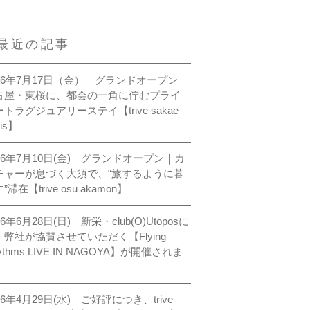
最近の記事
026年7月17日（金） グランドオープン｜
古屋・東桜に、都会の一角に佇むプライ
トラグジュアリーステイ【trive sakae
sis】
026年7月10日(金) グランドオープン｜カ
チャーが息づく大須で、“旅するように暮
”滞在【trive osu akamon】
26年6月28日(日) 新栄・club(O)Utoposに
、弊社が協賛させていただく【Flying
ythms LIVE IN NAGOYA】が開催されま
。
26年4月29日(水) ご好評につき、trive