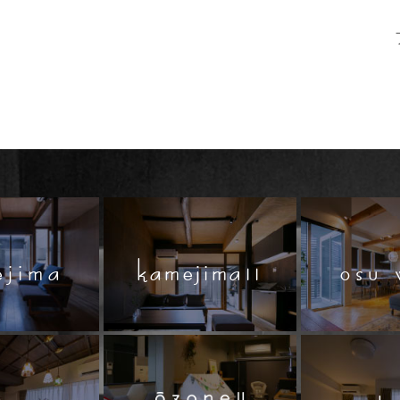
ejima
kamejima11
osu 