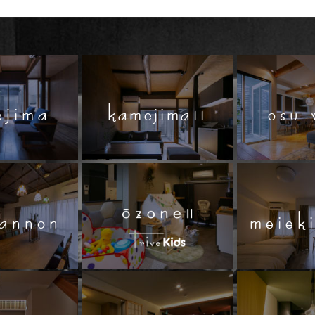
ejima
kamejima11
osu 
kannon
meieki