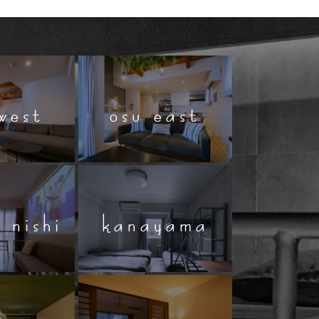
west
osu east
 nishi
kanayama