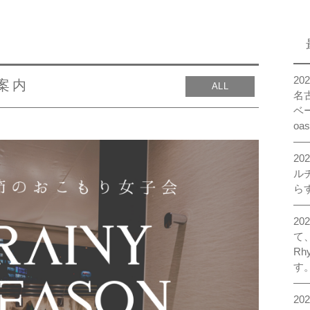
kanayama
osu monzencho
2
案内
ALL
meieki taikodori I
名
ベー
meieki taikodori II
oa
osu I
2
osu II
ル
らす
osu akamon
sakae oasis
20
て
Rh
す
20