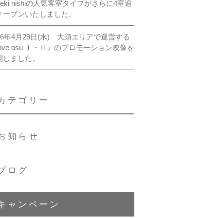
ieki nishiの人気客室タイプがさらに4室追
オープンいたしました。
026年4月29日(水) 大須エリアで運営する
rive osu Ⅰ・Ⅱ」のプロモーション映像を
開しました。
カテゴリー
お知らせ
ブログ
キャンペーン