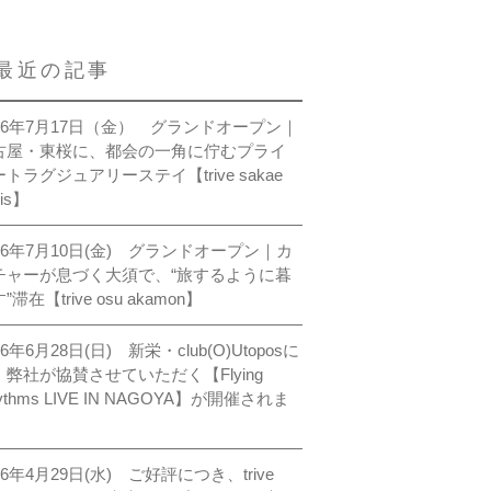
最近の記事
026年7月17日（金） グランドオープン｜
古屋・東桜に、都会の一角に佇むプライ
トラグジュアリーステイ【trive sakae
sis】
026年7月10日(金) グランドオープン｜カ
チャーが息づく大須で、“旅するように暮
”滞在【trive osu akamon】
26年6月28日(日) 新栄・club(O)Utoposに
、弊社が協賛させていただく【Flying
ythms LIVE IN NAGOYA】が開催されま
。
26年4月29日(水) ご好評につき、trive