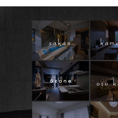
sakae
kam
osu 