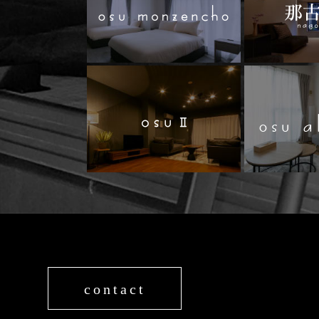
osu 
contact