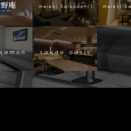
akamon
sakae oasis