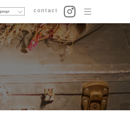
contact
guage
contact
art
music
goods