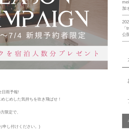
me
加
2
「t
公
全日雨予報!
じめじめした気持ちを吹き飛ばせ！
の方限定で、
お申し付けください。)