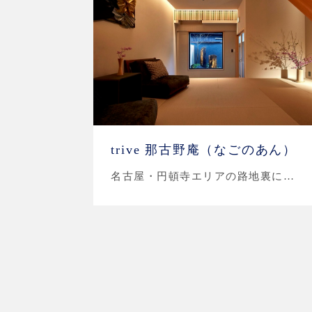
trive 那古野庵（なごのあん）
名古屋・円頓寺エリアの路地裏に…