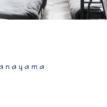
kanayama
osu monzencho
meieki taikodori I
meieki taikodori II
osu I
anayama
osu II
osu akamon
sakae oasis