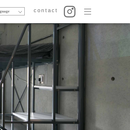
contact
guage
contact
art
music
goods