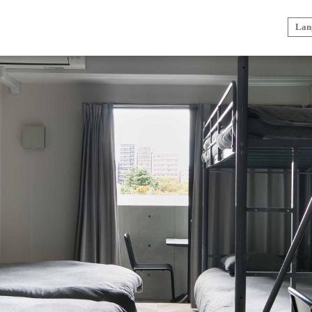
Lan
sakae
kamejima
kamejimaⅡ
osu west
osu east
ō
zone
osu kannon
ō
zoneⅡ_trive Kids
meieki nishi