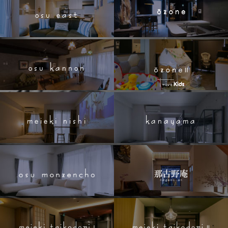
osu east
osu kannon
meieki nishi
kanayama