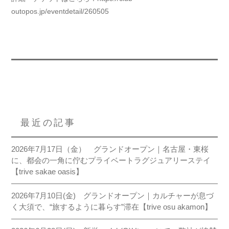
outopos.jp/eventdetail/260505
contact
最近の記事
top
sakae
art
2026年7月17日（金） グランドオープン｜名古屋・東桜
news
kamejima
music
に、都会の一角に佇むプライベートラグジュアリーステイ
campaign
kamejimaⅡ
goods
【trive sakae oasis】
osu west
osu east
2026年7月10日(金) グランドオープン｜カルチャーが息づ
ō
zone
く大須で、“旅するように暮らす”滞在【trive osu akamon】
osu kannon
ō
zoneⅡ_trive Kids