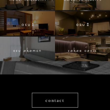
osu akamon
sakae oasis
contact