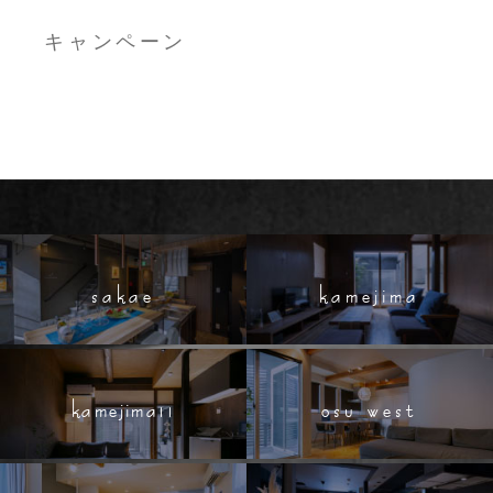
キャンペーン
sakae
kamejima
kamejima11
osu west