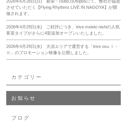
2026年6月28日(日) 新栄・club(O)Utoposにて、弊社が協賛
meieki nishi
させていただく【Flying Rhythms LIVE IN NAGOYA】が開
kanayama
催されます。
osu monzencho
2026年4月29日(水) ご好評につき、trive meieki nishiの人気
meieki taikodori I
客室タイプがさらに4室追加オープンいたしました。
meieki taikodori II
osu I
2026年4月29日(水) 大須エリアで運営する「trive osu Ⅰ・
osu II
Ⅱ」のプロモーション映像を公開しました。
osu akamon
sakae oasis
カテゴリー
お知らせ
ブログ